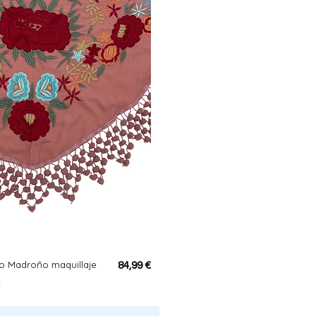
 Madroño maquillaje
Precio
84,99 €
s