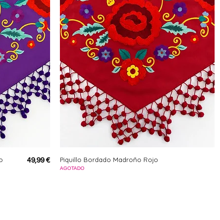
o
Piquillo Bordado Madroño Rojo
Precio
49,99 €
AGOTADO