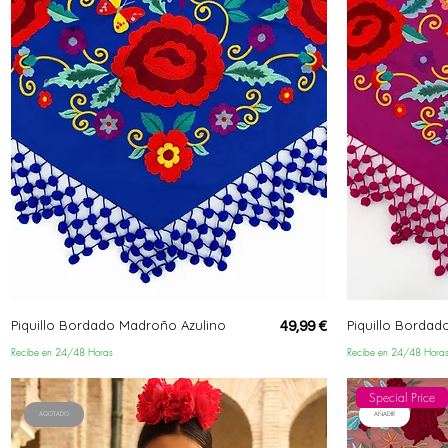
Piquillo Bordado Madroño Azulino
Piquillo Bordad
Precio
49,99 €
Recibe en 24/48 Horas
Recibe en 24/48 Hora
Special Price
AGOTADO
AÑADIR