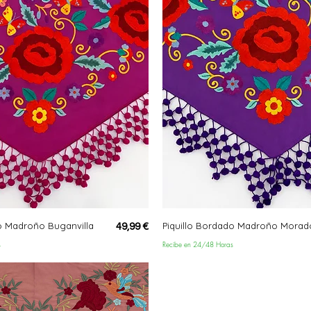
o Madroño Buganvilla
Piquillo Bordado Madroño Morad
Precio
49,99 €
s
Recibe en 24/48 Horas