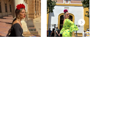
@saraprospe
@paulafuentes12
Atención
al
cliente
Mon compte
Mes commandes
Contact - Horaires