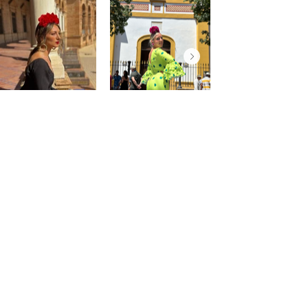
@saraprospe
@paulafuentes12
Atención
al
cliente
Mon compte
Mes commandes
Contact - Horaires