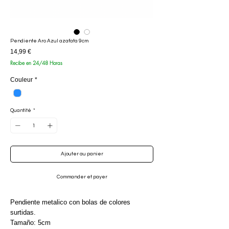
Pendiente Aro Azul azafata 9cm
Prix
14,99 €
Recibe en 24/48 Horas
Couleur
*
Quantité
*
Ajouter au panier
Commander et payer
Pendiente metalico con bolas de colores
surtidas.
Tamaño: 5cm