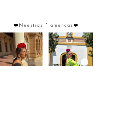
❤️
Nuestras Flamencas
❤️
@saraprospe
@paulafuentes12
Atención
al
cliente