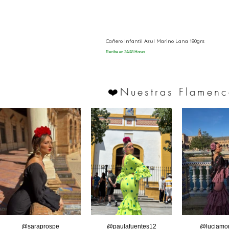
Cañero Infantil Azul Marino Lana 180grs
Recibe en 24/48 Horas
Nuestras Flamenc
❤️
@saraprospe
@paulafuentes12
@luciamor