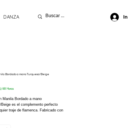
DANZA
In
ila Bordado a mano Turquesa/Beige
rix
4/48 Horas
n Manila Bordado a mano
/Beige es el complemento perfecto
quier traje de flamenca. Fabricado con
lta calidad y confeccionado en
a, Sevilla, este mantón presenta un
bordado a mano en beige sobre un