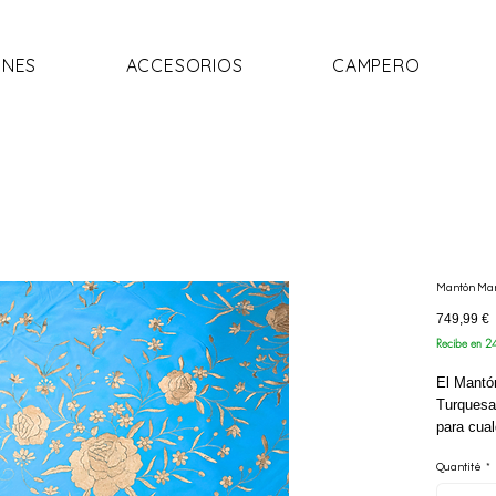
NES
ACCESORIOS
CAMPERO
Mantón Man
P
749,99 €
Recibe en 2
El Mantó
Turquesa
para cual
seda de a
Quantité
*
Cantillan
hermoso 