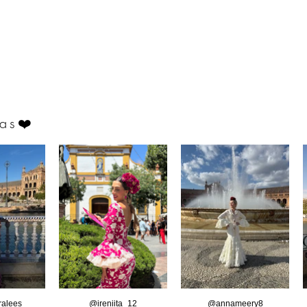
as
❤️
alees
@ireniita_12
@annameery8