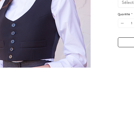
Sélect
polyester 
pour tout
Quantité
*
design cl
gilet est
mode cha
d'affiche
Oslo vert
*La tonal