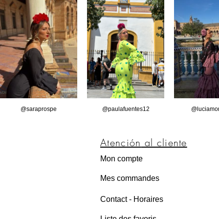
@saraprospe
@paulafuentes12
@luciamor
Atención
al cliente
Mon compte
Mes commandes
Contact - Horaires
Liste des favoris