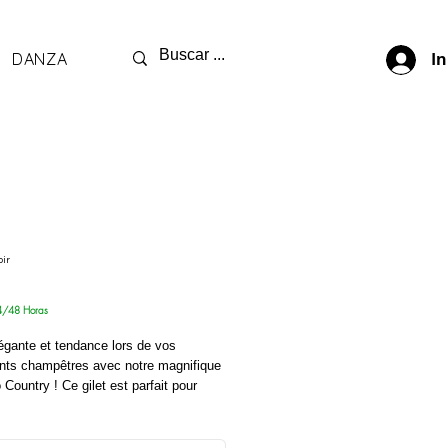
DANZA
In
oir
ix
4/48 Horas
égante et tendance lors de vos
ts champêtres avec notre magnifique
o Country ! Ce gilet est parfait pour
r votre tenue champêtre ou pour vos
s à cheval lors de pèlerinages, de
 de concours hippiques. Fabriqué en