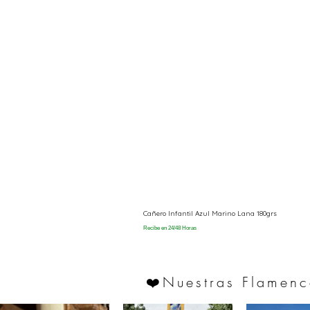
Cañero Infantil Azul Marino Lana 180grs
Recibe en 24/48 Horas
Nuestras Flamenc
❤️