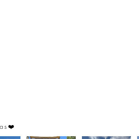
as
❤️