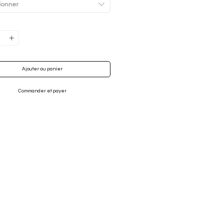
ionner
et lycra, il est confortable et résistant
es vos activités de plein air. Avec son
assique et ses détails élégants, ce
 un incontournable pour les amateurs de
mpêtre. Ne manquez pas l'occasion
r un look impeccable avec notre gilet
 !
Ajouter au panier
ité de l'image peut varier*
Commander et payer