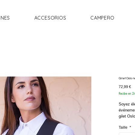
NES
ACCESORIOS
CAMPERO
Gilet Oslo n
Pr
72,99 €
Recibe en 2
Soyez él
événemen
gilet Osl
compléte
Taille
*
randonnée
foires ou