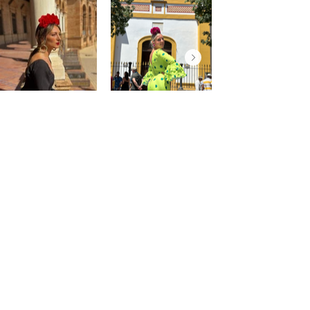
@saraprospe
@paulafuentes12
Atención
al
cliente
Mon compte
Mes commandes
Contact - Horaires