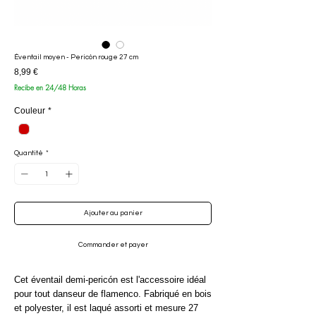
Éventail moyen - Pericón rouge 27 cm
Prix
8,99 €
Recibe en 24/48 Horas
Couleur
*
Quantité
*
Ajouter au panier
Commander et payer
Cet éventail demi-pericón est l'accessoire idéal
pour tout danseur de flamenco. Fabriqué en bois
et polyester, il est laqué assorti et mesure 27